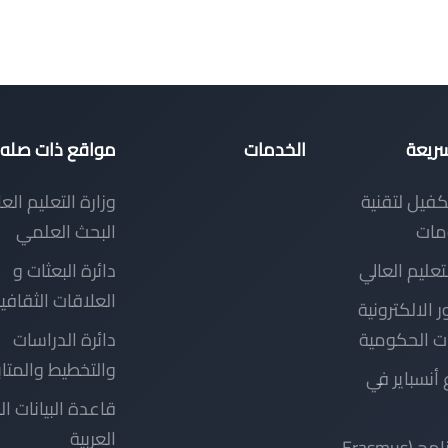
سريعة
الخدمات
مواقع ذات صله
كفيل لتقنية
وزارة التعليم الع
مات
البحث العلمي
لتعليم العالي
دائرة البعثات و
العلاقات الثقافي
ر الالكترونية
ت الحكومية
دائرة الدراسات
والتخطيط والمتا
أنسباير في
قاعدة البيانات ال
العربية
دليل برنامج (Erasmus