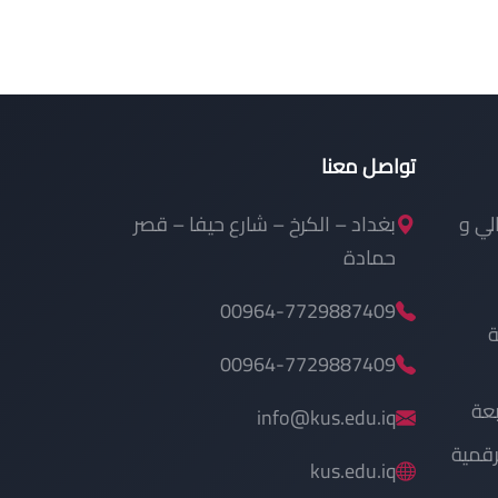
تواصل معنا
الي و
بغداد – الكرخ – شارع حيفا – قصر
حمادة
00964-7729887409
ة
00964-7729887409
بعة
info@kus.edu.iq
رقمية
kus.edu.iq