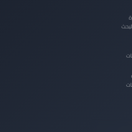
ة
البحث
ات
ات