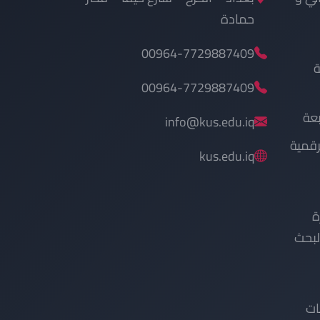
حمادة
00964-7729887409
ة
00964-7729887409
بعة
info@kus.edu.iq
رقمية
kus.edu.iq
ة
البحث
ات