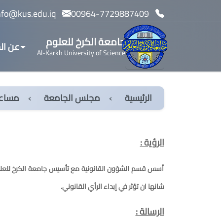
info@kus.edu.iq
00964-7729887409
جامعة الكرخ للعلوم
عن ال
Al-Karkh University of Science
الرئيسية
مجلس الجامعة
مساعد
الرؤية :
أسس قسم الشؤون القانونية مع تأسيس جامعة الكرخ للعلوم 
شانها ان تؤثر في إبداء الرأي القانوني.
الرسالة :