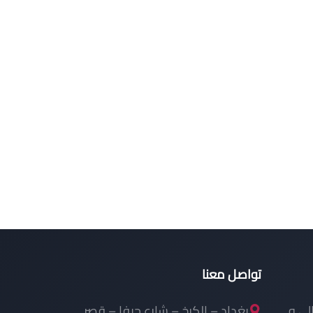
تواصل معنا
الي و
بغداد – الكرخ – شارع حيفا – قصر