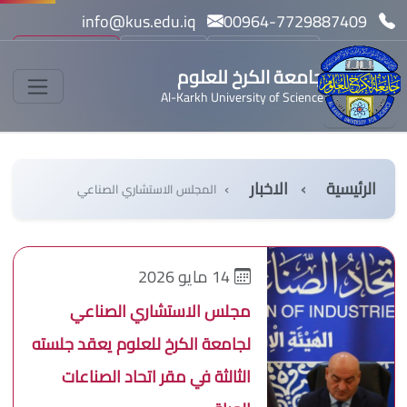
info@kus.edu.iq
00964-7729887409
بحث
مسار بولونيا
English
جامعة الكرخ للعلوم
Al-Karkh University of Science
الرئيسية
الاخبار
المجلس الاستشاري الصناعي
14 مايو 2026
مجلس الاستشاري الصناعي
لجامعة الكرخ للعلوم يعقد جلسته
الثالثة في مقر اتحاد الصناعات