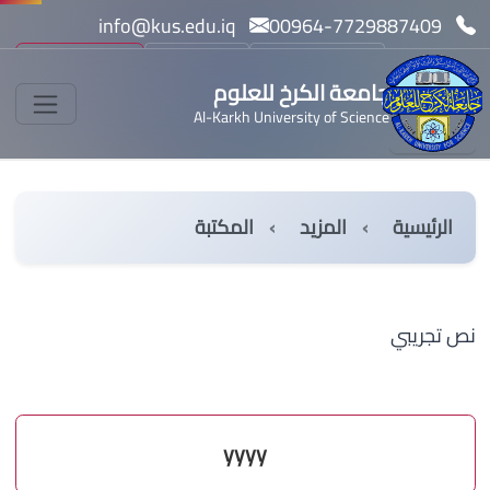
info@kus.edu.iq
00964-7729887409
بحث
مسار بولونيا
English
جامعة الكرخ للعلوم
Al-Karkh University of Science
الرئيسية
المزيد
المكتبة
نص تجريبي
yyyy