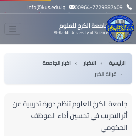
info@kus.edu.iq
00964-7729887409
بحث
مسار بولونيا
English
جامعة الكرخ للعلوم
Al-Karkh University of Science
الرئيسية
الاخبار
اخبار الجامعة
قرائة الخبر
جامعة الكرخ للعلوم تنظم دورة تدريبية عن
أثر التدريب في تحسين أداء الموظف
الحكومي