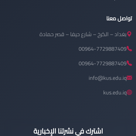
تواصل معنا
بغداد – الكرخ – شارع حيفا – قصر حمادة
00964-7729887409
00964-7729887409
info@kus.edu.iq
kus.edu.iq
اشترك في نشرتنا الإخبارية