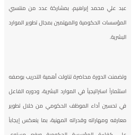
عبد علي محمد إبراهيم، بمشاركة عدد من منتسبي
المؤسسات الحكومية والمهتمين بمجال تطوير الموارد
البشرية.
وتضمنت الدورة محاضرة تناولت أهمية التدريب بوصفه
استثماراً استراتيجياً في الموارد البشرية، ودوره الفاعل
في تحسين أداء الموظف الحكومي من خلال تطوير
معارفه ومهاراته وقدراته المهنية، بما ينعكس إيجاباً
على كفاءة المؤسسة الحكومية ورفع مستوى