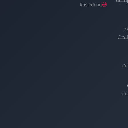
ات
ات