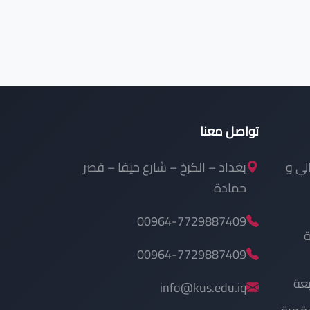
تواصل معنا
الي و
بغداد – الكرخ – شارع حيفا – قصر
حمادة
00964-7729887409
ة
00964-7729887409
بعة
info@kus.edu.iq
رقمية
kus.edu.iq
ة
البحث