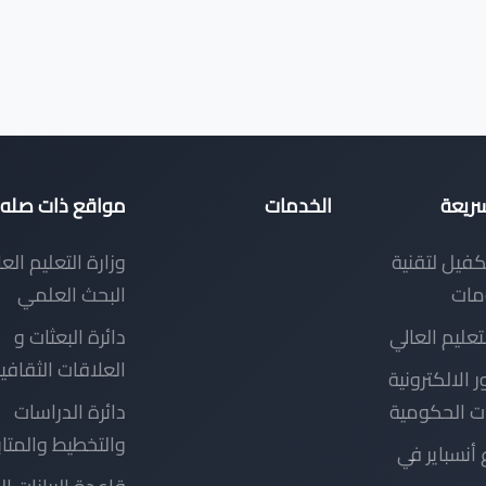
سريعة
الخدمات
مواقع ذات صله
كفيل لتقنية
وزارة التعليم الع
مات
البحث العلمي
لتعليم العالي
دائرة البعثات و
العلاقات الثقافي
ر الالكترونية
ت الحكومية
دائرة الدراسات
والتخطيط والمتا
أنسباير في
قاعدة البيانات ال
العربية
دليل برنامج (Erasmus
الاستعلامات
الالكترونية - وزار
التعليم العالي و