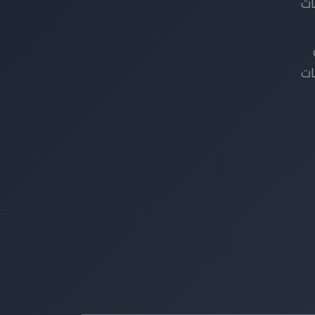
ات
ات