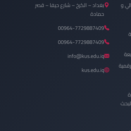
الي و
بغداد – الكرخ – شارع حيفا – قصر
حمادة
00964-7729887409
ة
00964-7729887409
بعة
info@kus.edu.iq
رقمية
kus.edu.iq
ة
البحث