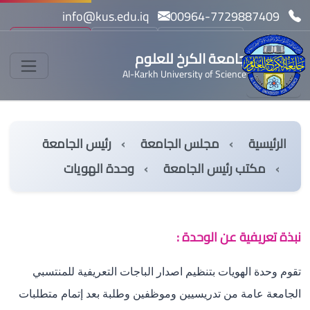
info@kus.edu.iq
00964-7729887409
بحث
مسار بولونيا
English
جامعة الكرخ للعلوم
Al-Karkh University of Science
الرئيسية
مجلس الجامعة
رئيس الجامعة
مكتب رئيس الجامعة
وحدة الهويات
نبذة تعريفية عن الوحدة :
تقوم وحدة الهويات بتنظيم اصدار الباجات التعريفية للمنتسبي
الجامعة عامة من تدريسيين وموظفين وطلبة بعد إتمام متطلبات