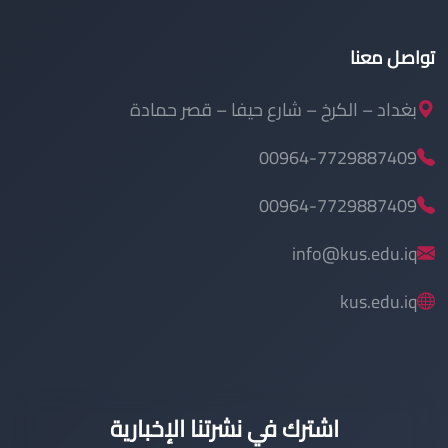
تواصل معنا
بغداد – الكرخ – شارع حيفا – قصر حمادة
00964-7729887409
00964-7729887409
info@kus.edu.iq
kus.edu.iq
اشترك في نشرتنا الإخبارية